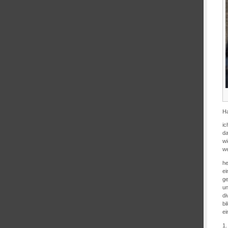
H
ic
da
wi
we
he
ei
ge
un
di
bi
ei
1.