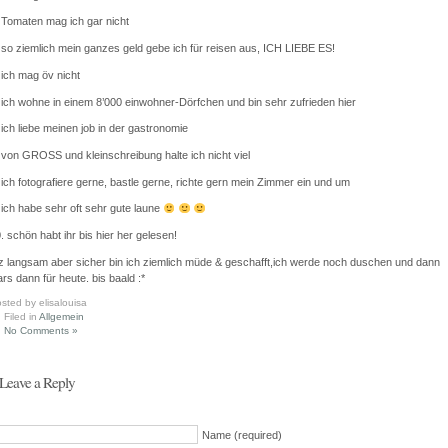
 Tomaten mag ich gar nicht
 so ziemlich mein ganzes geld gebe ich für reisen aus, ICH LIEBE ES!
 ich mag öv nicht
 ich wohne in einem 8’000 einwohner-Dörfchen und bin sehr zufrieden hier
 ich liebe meinen job in der gastronomie
 von GROSS und kleinschreibung halte ich nicht viel
 ich fotografiere gerne, bastle gerne, richte gern mein Zimmer ein und um
 ich habe sehr oft sehr gute laune
. schön habt ihr bis hier her gelesen!
z langsam aber sicher bin ich ziemlich müde & geschafft,ich werde noch duschen und dann
rs dann für heute. bis baald :*
sted by elisalouisa
Filed in
Allgemein
No Comments »
Leave a Reply
Name (required)