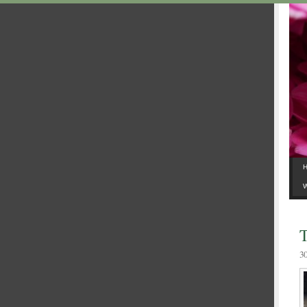
W
T
30