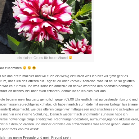
ein kleiner Gruss für heute Abend
allo zusammen
h bin das erste mal hier und will euch ein wenig einführen was ich hier will :)mir geht es
rum, dass ich des öfteren ein Tagesrück oder vorblick schreibe. was ist heute so geloffen
e war es für mich und was sollte ich ändern? ich denke während den nächsten beiträgen
rdet ich definitiv viel über mich erfahren, dehalb lasse ich dies hier aus.
ute begann mein tag ganz gemütlich gegen 09.00 Uhr endlich mal aufgestanden bin und mic
nigermassen zurechtgerückt habe. ich habe nämlich zum date mit meiner kollegin lala (name
ändert) abgemacht. wie des öfteren gingen wir mittagessen und anschliessend schlepten wir
s noch in eine interne Schulung.. Danach wieder frisch und munter zuhause habe ich
verse notwendige dinge erledigt wie: Rechnungen bezahlen, aufräumen,agenda aktualisieren,
lder auf dem pc ordnen und meiner orchidee ein erfrischendes wasserbad geben. damit ihr
n paar facts von mir wisst:
 ich mag meine Freunde und mein Freund seehr