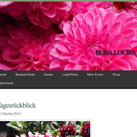
ELISA.LOUISA
Home
Beispiel-Seite
Kasse
LoginPress
Mein Konto
Shop
arenkorb
agesrückblick
. Oktober 2014