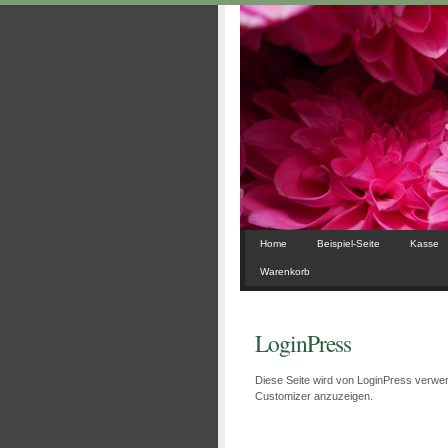
Home
Beispiel-Seite
Kasse
Warenkorb
LoginPress
Diese Seite wird von LoginPress verwe
Customizer anzuzeigen.